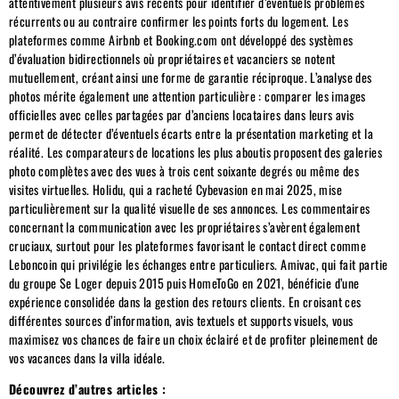
attentivement plusieurs avis récents pour identifier d’éventuels problèmes
récurrents ou au contraire confirmer les points forts du logement. Les
plateformes comme Airbnb et Booking.com ont développé des systèmes
d’évaluation bidirectionnels où propriétaires et vacanciers se notent
mutuellement, créant ainsi une forme de garantie réciproque. L’analyse des
photos mérite également une attention particulière : comparer les images
officielles avec celles partagées par d’anciens locataires dans leurs avis
permet de détecter d’éventuels écarts entre la présentation marketing et la
réalité. Les comparateurs de locations les plus aboutis proposent des galeries
photo complètes avec des vues à trois cent soixante degrés ou même des
visites virtuelles. Holidu, qui a racheté Cybevasion en mai 2025, mise
particulièrement sur la qualité visuelle de ses annonces. Les commentaires
concernant la communication avec les propriétaires s’avèrent également
cruciaux, surtout pour les plateformes favorisant le contact direct comme
Leboncoin qui privilégie les échanges entre particuliers. Amivac, qui fait partie
du groupe Se Loger depuis 2015 puis HomeToGo en 2021, bénéficie d’une
expérience consolidée dans la gestion des retours clients. En croisant ces
différentes sources d’information, avis textuels et supports visuels, vous
maximisez vos chances de faire un choix éclairé et de profiter pleinement de
vos vacances dans la villa idéale.
Découvrez d’autres articles :